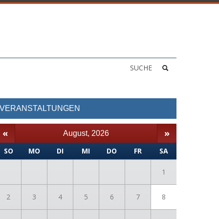
SUCHE
VERANSTALTUNGEN
«
»
August, 2026
SO
MO
DI
MI
DO
FR
SA
1
2
3
4
5
6
7
8