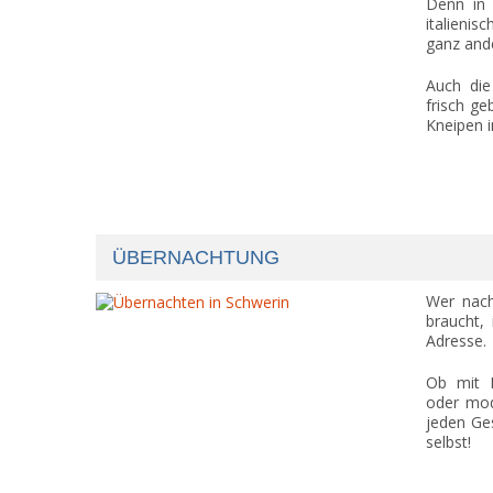
Denn in 
italieni
ganz ande
Auch die
frisch g
Kneipen i
ÜBERNACHTUNG
Wer nach
braucht,
Adresse.
Ob mit B
oder mod
jeden Ge
selbst!