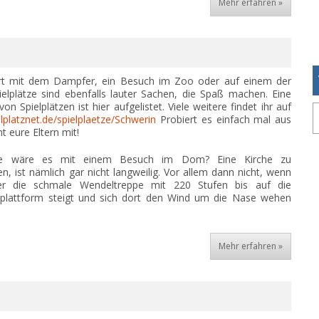
Mehr erfahren »
rt mit dem Dampfer, ein Besuch im Zoo oder auf einem der
ielplätze sind ebenfalls lauter Sachen, die Spaß machen. Eine
on Spielplätzen ist hier aufgelistet. Viele weitere findet ihr auf
platznet.de/spielplaetze/Schwerin
Probiert es einfach mal aus
 eure Eltern mit!
e wäre es mit einem Besuch im Dom? Eine Kirche zu
en, ist nämlich gar nicht langweilig. Vor allem dann nicht, wenn
r die schmale Wendeltreppe mit 220 Stufen bis auf die
splattform steigt und sich dort den Wind um die Nase wehen
Mehr erfahren »