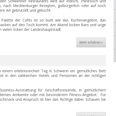
den Schweriner Restaurants wird auf indisch, chinesisch und
sch, nach Mecklenburger Rezepten, gutbürgerlich oder auf noch
re Art gebrutzelt und gekocht.
 Palette der Cafés ist so bunt wie das Kuchenangebot, das
ebacken auf den Tisch kommt. Am Abend locken Bars und urige
n vielen Ecken der Landeshauptstadt.
Mehr erfahren »
 einem erlebnisreichen Tag in Schwerin ein gemütliches Bett
 ist in den zahlreichen Hotels und Pensionen an der richtigen
usiness-Ausstattung für Geschäftsreisende, in gemütlichem
ernen Ambiente oder mit besonderem Fitness-Angebot: Für
schmack und Anspruch ist hier das Richtige dabei. Schauen Sie