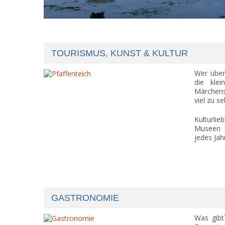
TOURISMUS, KUNST & KULTUR
Wer über
die kle
Märchensc
viel zu s
Kulturli
Museen u
jedes Ja
GASTRONOMIE
Was gibt