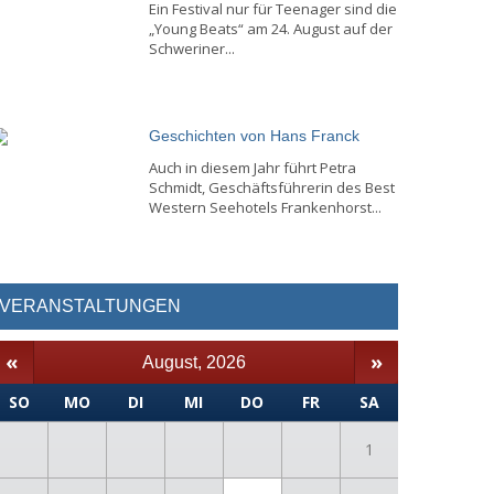
Ein Festival nur für Teen­ager sind die
„Young Beats“ am 24. August auf der
Schweriner...
Geschichten von Hans Franck
Auch in diesem Jahr führt Petra
Schmidt, Geschäftsführerin des Best
Western Seehotels Frankenhorst...
VERANSTALTUNGEN
«
»
August, 2026
SO
MO
DI
MI
DO
FR
SA
1