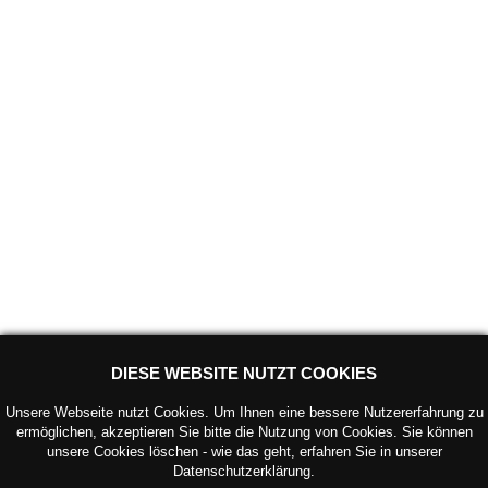
DIESE WEBSITE NUTZT COOKIES
Unsere Webseite nutzt Cookies. Um Ihnen eine bessere Nutzererfahrung zu
ermöglichen, akzeptieren Sie bitte die Nutzung von Cookies. Sie können
unsere Cookies löschen - wie das geht, erfahren Sie in unserer
Datenschutzerklärung.