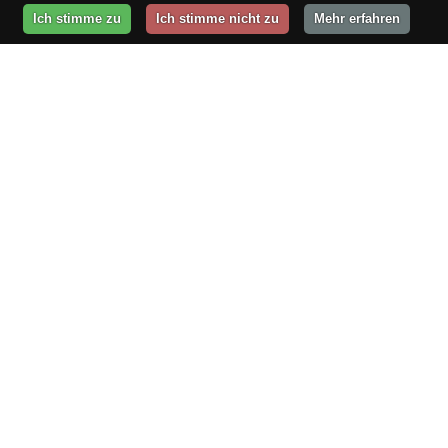
Ich stimme zu
Ich stimme nicht zu
Mehr erfahren
ÜBER UNS
büro v.i.p.
Graf-Schack-Allee 8
19053 Schwerin
Telefon
0385 / 63 83 270
Fax
0385 / 63 83 279
E-Mail
gutentag@buero-vip.de
Internet
www.buero-vip.de
QUERBEET