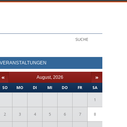
SUCHE
VERANSTALTUNGEN
«
»
August, 2026
SO
MO
DI
MI
DO
FR
SA
1
2
3
4
5
6
7
8