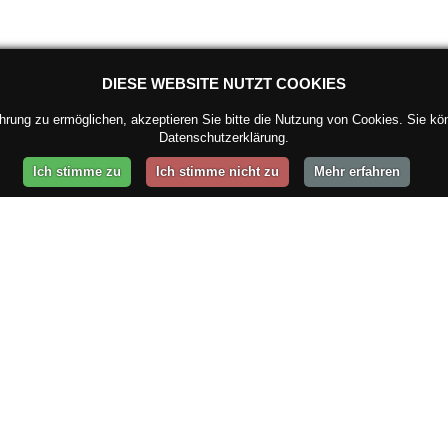
DIESE WEBSITE NUTZT COOKIES
ung zu ermöglichen, akzeptieren Sie bitte die Nutzung von Cookies. Sie kön
Datenschutzerklärung.
Ich stimme zu
Ich stimme nicht zu
Mehr erfahren
BEET
SOCIAL MEDIA
er Geschichte
hiv
Adressen in Schwerin
auf schweriner.de