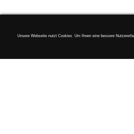
Unsere Webseite nutzt Cookies. Um Ihnen eine bessere Nutzererfahr
ÜBER UNS
QUER
büro v.i.p.
Schwerin
Graf-Schack-Allee 8
News-Arc
19053 Schwerin
Wichtige 
Werbung 
Telefon
0385 / 63 83 270
Fax
0385 / 63 83 279