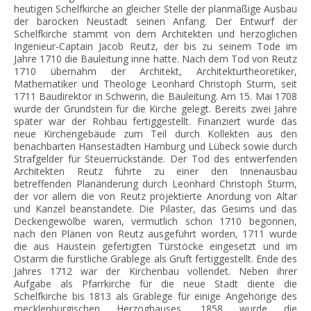
heutigen Schelfkirche an gleicher Stelle der planmäßige Ausbau
der barocken Neustadt seinen Anfang. Der Entwurf der
Schelfkirche stammt von dem Architekten und herzoglichen
Ingenieur-Captain Jacob Reutz, der bis zu seinem Tode im
Jahre 1710 die Bauleitung inne hatte. Nach dem Tod von Reutz
1710 übernahm der Architekt, Architekturtheoretiker,
Mathematiker und Theologe Leonhard Christoph Sturm, seit
1711 Baudirektor in Schwerin, die Bauleitung. Am 15. Mai 1708
wurde der Grundstein für die Kirche gelegt. Bereits zwei Jahre
später war der Rohbau fertiggestellt. Finanziert wurde das
neue Kirchengebäude zum Teil durch Kollekten aus den
benachbarten Hansestädten Hamburg und Lübeck sowie durch
Strafgelder für Steuerrückstände. Der Tod des entwerfenden
Architekten Reutz führte zu einer den Innenausbau
betreffenden Planänderung durch Leonhard Christoph Sturm,
der vor allem die von Reutz projektierte Anordung von Altar
und Kanzel beanstandete. Die Pilaster, das Gesims und das
Deckengewölbe waren, vermutlich schon 1710 begonnen,
nach den Plänen von Reutz ausgeführt worden, 1711 wurde
die aus Haustein gefertigten Türstöcke eingesetzt und im
Ostarm die fürstliche Grablege als Gruft fertiggestellt. Ende des
Jahres 1712 war der Kirchenbau vollendet. Neben ihrer
Aufgabe als Pfarrkirche für die neue Stadt diente die
Schelfkirche bis 1813 als Grablege für einige Angehörige des
mecklenburgischen Herzoghauses. 1858 wurde die