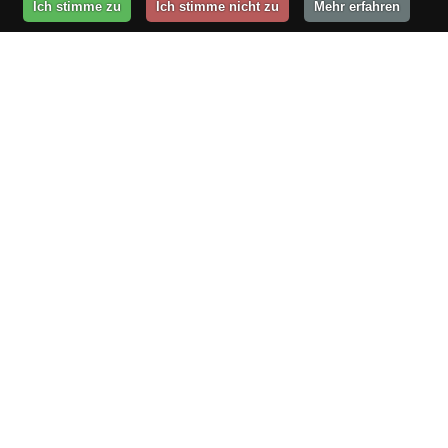
Ich stimme zu
Ich stimme nicht zu
Mehr erfahren
ÜBER UNS
büro v.i.p.
Graf-Schack-Allee 8
19053 Schwerin
Telefon
0385 / 63 83 270
Fax
0385 / 63 83 279
E-Mail
gutentag@buero-vip.de
Internet
www.buero-vip.de
QUERBEET