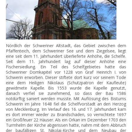
Nördlich der Schweriner Altstadt, das Gebiet zwischen dem
Pfaffenteich, dem Schweriner See und dem Ziegelsee, liegt
eine seit dem 11. Jahrhundert überlieferte Anhöhe, die Schelfe.
Seit dem 11. Jahrhundert lag auf dieser Anhöhe eine
Fischersiedlung. Ein Teil des Schelfgebietes hatte das
Schweriner Domkapitel vor 1228 von Graf Heinrich I. von
Schwerin erworben. Dieser stiftete dort kurz vor seinem Tode
eine dem Heiligen Nikolaus (Schutzpatron der Kaufleute)
gewidmete Kapelle. Bis 1553 wurde die Kapelle genutzt,
danach verfiel sie zunehmend, so dass der Bau 1586
notdürftig saniert werden musste. Mit Auflösung des Bistums
Schwerin im Jahre 1648 fiel die Schelfvorstadt an den Herzog
von Mecklenburg. Im Verlauf des 16. und 17. Jahrhundert kam
es dort immer wieder zu Brandschäden, so vernichtete 1697
ein Großfeuer 22 Häuser. Als ein Orkan im Dezember 1703 den
Turmhelm der Kirche abgerissen hatte, nahm mit dem Abbruch
der baufälligen St. Nikolai-Kirche und dem Neubau der