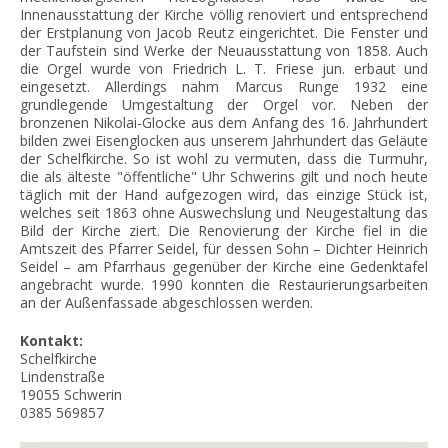
Innenausstattung der Kirche völlig renoviert und entsprechend
der Erstplanung von Jacob Reutz eingerichtet. Die Fenster und
der Taufstein sind Werke der Neuausstattung von 1858. Auch
die Orgel wurde von Friedrich L. T. Friese jun. erbaut und
eingesetzt. Allerdings nahm Marcus Runge 1932 eine
grundlegende Umgestaltung der Orgel vor. Neben der
bronzenen Nikolai-Glocke aus dem Anfang des 16. Jahrhundert
bilden zwei Eisenglocken aus unserem Jahrhundert das Geläute
der Schelfkirche. So ist wohl zu vermuten, dass die Turmuhr,
die als älteste "öffentliche" Uhr Schwerins gilt und noch heute
täglich mit der Hand aufgezogen wird, das einzige Stück ist,
welches seit 1863 ohne Auswechslung und Neugestaltung das
Bild der Kirche ziert. Die Renovierung der Kirche fiel in die
Amtszeit des Pfarrer Seidel, für dessen Sohn – Dichter Heinrich
Seidel – am Pfarrhaus gegenüber der Kirche eine Gedenktafel
angebracht wurde. 1990 konnten die Restaurierungsarbeiten
an der Außenfassade abgeschlossen werden.
Kontakt:
Schelfkirche
Lindenstraße
19055
Schwerin
0385 569857